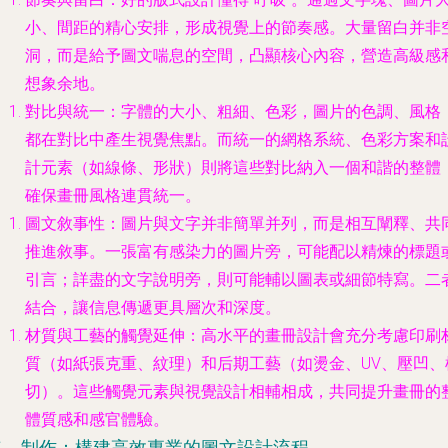
小、間距的精心安排，形成視覺上的節奏感。大量留白并非
洞，而是給予圖文喘息的空間，凸顯核心內容，營造高級感
想象余地。
對比與統一
：字體的大小、粗細、色彩，圖片的色調、風格
都在對比中產生視覺焦點。而統一的網格系統、色彩方案和
計元素（如線條、形狀）則將這些對比納入一個和諧的整體
確保畫冊風格連貫統一。
圖文敘事性
：圖片與文字并非簡單并列，而是相互闡釋、共
推進敘事。一張富有感染力的圖片旁，可能配以精煉的標題
引言；詳盡的文字說明旁，則可能輔以圖表或細節特寫。二
結合，讓信息傳遞更具層次和深度。
材質與工藝的觸覺延伸
：高水平的畫冊設計會充分考慮印刷
質（如紙張克重、紋理）和后期工藝（如燙金、UV、壓凹、
切）。這些觸覺元素與視覺設計相輔相成，共同提升畫冊的
體質感和感官體驗。