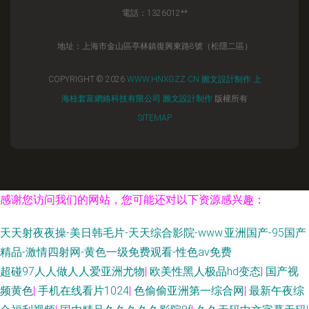
電話：1326012**
地址：上海市金山區亭林鎮復興東路8號（松隱二區）
COPYRIGHT © 2026
WWW.HNXGZZ.CN
圖文設計制作
上
海桂套富網絡科技有限公司
圖文設計制作
版權所有
SITEMAP
感谢您访问我们的网站，您可能还对以下资源感兴趣：
天天射夜夜操-美日韩毛片-天天综合影院-www.亚洲国产-95国产
精品-激情四射网-黄色一级免费观看-性色av免费
超碰97人人做人人爱亚洲尤物
|
欧美性黑人极品hd变态
|
国产视
频黄色
|
手机在线看片1024
|
色偷偷亚洲第一综合网
|
最新午夜综