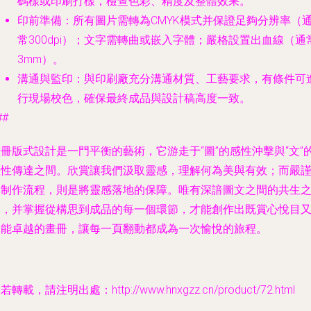
碼樣或印刷打樣，檢查色彩、精度及整體效果。
印前準備
：所有圖片需轉為CMYK模式并保證足夠分辨率（
常300dpi）；文字需轉曲或嵌入字體；嚴格設置出血線（通
3mm）。
溝通與監印
：與印刷廠充分溝通材質、工藝要求，有條件可
行現場校色，確保最終成品與設計稿高度一致。
##
冊版式設計是一門平衡的藝術，它游走于“圖”的感性沖擊與“文”
理性傳達之間。欣賞讓我們汲取靈感，理解何為美與有效；而嚴
的制作流程，則是將靈感落地的保障。唯有深諳圖文之間的共生
道，并掌握從構思到成品的每一個環節，才能創作出既賞心悅目
功能卓越的畫冊，讓每一頁翻動都成為一次愉悅的旅程。
若轉載，請注明出處：http://www.hnxgzz.cn/product/72.html