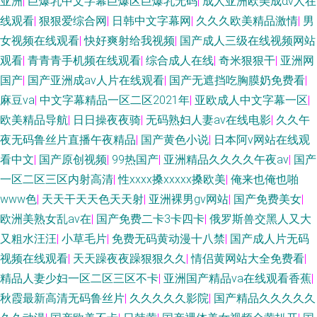
亚洲
|
巨爆乳中文字幕巨爆区巨爆乳无码
|
成人亚洲欧美成αⅴ人在
线观看
|
狠狠爱综合网
|
日韩中文字幕网
|
久久久欧美精品激情
|
男
女视频在线观看
|
快好爽射给我视频
|
国产成人三级在线视频网站
观看
|
青青青手机频在线观看
|
综合成人在线
|
奇米狠狠干
|
亚洲网
国产
|
国产亚洲成av人片在线观看
|
国产无遮挡吃胸膜奶免费看
|
麻豆va
|
中文字幕精品一区二区2021年
|
亚欧成人中文字幕一区
|
欧美精品导航
|
日日操夜夜骑
|
无码熟妇人妻av在线电影
|
久久午
夜无码鲁丝片直播午夜精品
|
国产黄色小说
|
日本阿v网站在线观
看中文
|
国产原创视频
|
99热国产
|
亚洲精品久久久久午夜aⅴ
|
国产
一区二区三区内射高清
|
性xxxx搡xxxxx搡欧美
|
俺来也俺也啪
www色
|
天天干天天色天天射
|
亚洲裸男gv网站
|
国产免费美女
|
欧洲美熟女乱av在
|
国产免费二卡3卡四卡
|
俄罗斯兽交黑人又大
又粗水汪汪
|
小草毛片
|
免费无码黄动漫十八禁
|
国产成人片无码
视频在线观看
|
天天躁夜夜躁狠狠久久
|
情侣黄网站大全免费看
|
精品人妻少妇一区二区三区不卡
|
亚洲国产精品va在线观看香蕉
|
秋霞最新高清无码鲁丝片
|
久久久久久影院
|
国产精品久久久久久