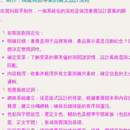
二、制作：構建高效專業的圖文設計流程
從欣賞到親手制作，一個系統化的流程是保證畫冊設計質量的關
鍵。
前期策劃與定位
：
明確目標
：畫冊是用于品牌宣傳、產品展示還是活動紀念？
標決定整體調性。
確定受眾
：了解受眾的審美偏好與閱讀習慣，設計風格需與
匹配。
內容梳理
：收集并梳理所有文案與圖片素材，確定信息的主
邏輯。
視覺風格定調
：
網格系統建立
：這是版式設計的骨架。根據畫冊開本和內容
雜度，建立分欄網格，確保后續排版的有序與靈活。
色彩與字體規范
：選定主色、輔助色及標準字體家族（包括
題、正文字體），形成視覺識別基礎。