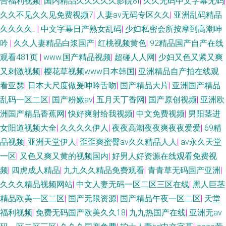
合福利视频
|
国内精品久久久久久影院8f
|
久久无码中文字幕无码
|
久久不见久久见免费视频7
|
人妻av无码专区久久
|
亚洲乱码精品
久久久久..
|
中文字幕日产熟女乱码
|
少妇私密会所按摩到高潮呻
吟
|
久久人妻精品白浆国产
|
红桃视频黄色
|
92精品国产自产在线
观看481页
|
www.国产精品视频
|
超碰人人网
|
少妇又色又紧又爽
又刺激视频
|
樱花草视频www日本韩国
|
亚洲精品自产拍在线观
看亚瑟
|
日本大尺度做爰呻吟舌吻
|
国产精品大片
|
亚洲国产精品
乱码一区二区
|
国产粉嫩av
|
五月天丁香网
|
国产原创视频
|
亚洲欧
洲国产精品香蕉网
|
快好爽射给我视频
|
中文免费视频
|
男阳茎进
女阳道视频大全
|
久久久久伊人
|
夜夜高潮夜夜爽夜夜爱爱
|
69精
品视频
|
亚洲天堂伊人
|
歪歪爽蜜臀av久久精品人人
|
av永久天堂
一区
|
又色又爽又黄的视频国内
|
好男人好资源在线观看免费视
频
|
四虎成人精品
|
九九久久精品免费观看
|
青青草无码国产亚洲
|
久久久精品视频网站
|
中文人妻无码一区二区三区在线
|
黑人巨茎
精品欧美一区二区
|
国产无限资源
|
国产精品午夜一区二区
|
天堂
福利视频
|
免费无码国产欧美久久18
|
九九热国产在线
|
亚洲无av