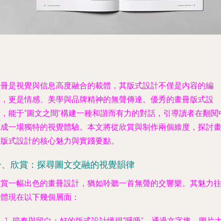
畫冊是視覺與信息高度融合的載體，其版式設計不僅是內容的編
排，更是情感、美學與品牌精神的無聲傳達。優秀的畫冊版式設
計，能于“圖文之間”構建一種和諧而有力的對話，引導讀者在翻閱
完成一場獨特的視覺體驗。本文將從欣賞與制作兩個維度，探討
冊版式設計的核心魅力與實踐要點。
一、欣賞：探尋圖文交融的視覺韻律
欣賞一幅出色的畫冊設計，猶如聆聽一首無聲的交響樂。其魅力
往體現在以下幾個層面：
節奏與留白
：好的版式設計懂得“呼吸”。通過文字塊、圖片