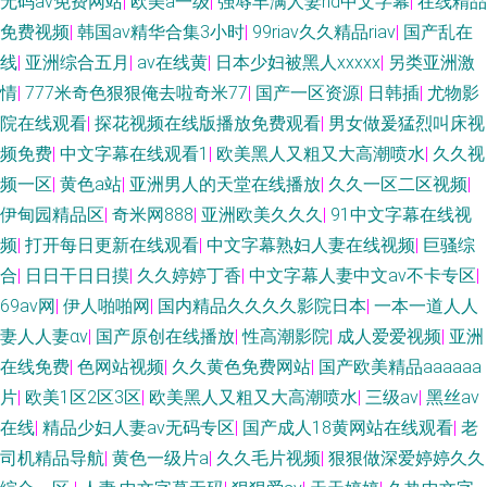
无码av免费网站
|
欧美a一级
|
强辱丰满人妻hd中文字幕
|
在线精品
免费视频
|
韩国av精华合集3小时
|
99riav久久精品riav
|
国产乱在
线
|
亚洲综合五月
|
av在线黄
|
日本少妇被黑人xxxxx
|
另类亚洲激
情
|
777米奇色狠狠俺去啦奇米77
|
国产一区资源
|
日韩插
|
尤物影
院在线观看
|
探花视频在线版播放免费观看
|
男女做爰猛烈叫床视
频免费
|
中文字幕在线观看1
|
欧美黑人又粗又大高潮喷水
|
久久视
频一区
|
黄色a站
|
亚洲男人的天堂在线播放
|
久久一区二区视频
|
伊甸园精品区
|
奇米网888
|
亚洲欧美久久久
|
91中文字幕在线视
频
|
打开每日更新在线观看
|
中文字幕熟妇人妻在线视频
|
巨骚综
合
|
日日干日日摸
|
久久婷婷丁香
|
中文字幕人妻中文av不卡专区
|
69av网
|
伊人啪啪网
|
国内精品久久久久影院日本
|
一本一道人人
妻人人妻αv
|
国产原创在线播放
|
性高潮影院
|
成人爱爱视频
|
亚洲
在线免费
|
色网站视频
|
久久黄色免费网站
|
国产欧美精品aaaaaa
片
|
欧美1区2区3区
|
欧美黑人又粗又大高潮喷水
|
三级av
|
黑丝av
在线
|
精品少妇人妻av无码专区
|
国产成人18黄网站在线观看
|
老
司机精品导航
|
黄色一级片a
|
久久毛片视频
|
狠狠做深爱婷婷久久