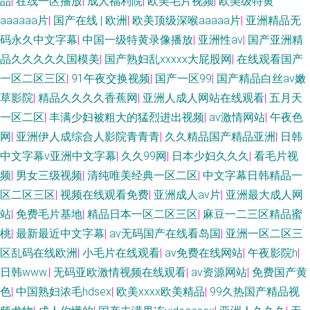
品
|
在线一区播放
|
成人福利院
|
欧美毛片视频
|
欧美级特黄
aaaaaa片
|
国产在线 | 欧洲
|
欧美顶级深喉aaaaa片
|
亚洲精品无
码永久中文字幕
|
中国一级特黄录像播放
|
亚洲性av
|
国产亚洲精
品久久久久久国模美
|
国产熟妇乱xxxxx大屁股网
|
在线观看国产
一区二区三区
|
91午夜交换视频
|
国产一区99
|
国产精品白丝av嫩
草影院
|
精品久久久久香蕉网
|
亚洲人成人网站在线观看
|
五月天
一区二区
|
丰满少妇被粗大的猛烈进出视频
|
av激情网站
|
午夜色
网
|
亚洲伊人成综合人影院青青青
|
久久精品国产精品亚洲
|
日韩
中文字幕v亚洲中文字幕
|
久久99网
|
日本少妇久久久
|
看毛片视
频
|
男女三级视频
|
清纯唯美经典一区二区
|
中文字幕日韩精品一
区二区三区
|
视频在线观看免费
|
亚洲成人av片
|
亚洲最大成人网
站
|
免费毛片基地
|
精品日本一区二区三区
|
麻豆一二三区精品蜜
桃
|
最新最近中文字幕
|
av无码国产在线看岛国
|
亚洲一区二区三
区乱码在线欧洲
|
小毛片在线观看
|
av免费在线网站
|
午夜影院h
|
日韩www.
|
无码亚欧激情视频在线观看
|
av资源网站
|
免费国产黄
色
|
中国熟妇浓毛hdsex
|
欧美xxxx欧美精品
|
99久热国产精品视