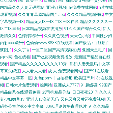
久久动漫
|
国产欧美不卡
|
日韩黄
|
国产裸体美女视频全黄扒开
|
国
内精品久久人妻无码网站
|
亚洲91视频
|
av免费在线网站
|
h片在线
观看视频
|
久久青青草原精品国产app
|
久久久精品视频网站
|
中文
字幕视频一区
|
精品无人区一区二区三区在线
|
精品久久久久久一
区二区里番
|
日本精品视频在线播放
|
91久久国产综合久久
|
伊人
激情久久
|
色婷婷狠狠干
|
久久黄色视屏
|
天天色小说
|
中国性少妇
内射xxxx狠干
|
色偷偷www.8888在线观看
|
国产极品jk白丝喷白
浆图片
|
久久丁香
|
一区二区国产高清视频在线
|
亚洲天堂毛片
|
国
内av网
|
色在线看
|
国产做爰视频免费播放
|
最新国产精品自在线
观看
|
国产精品久久久久久久久久10秀
|
熟妇人妻无乱码中文字
幕真矢织江
|
人人看人人看
|
成 人 免费观看网站
|
国产91在线看
|
精品中文字幕一区
|
九色porny丨自拍视频
|
欧美国产片
|
3p在线视
频
|
日韩大片免费观看
|
操网站
|
亚洲成人7777
|
91超级碰
|
99国产
精品白浆在线观看免费
|
老司机精品导航
|
日日夜夜2017
|
久久人
妻少妇嫩草av
|
亚洲人av高清无码
|
又色又爽又黄还免费视频
|
无
码办公室丝袜ol中文字幕
|
8090理论片午夜理伦片
|
91久久精品