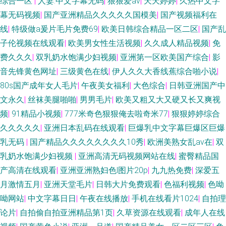
综合一区
|
人妻.中文字幕无码
|
狠狠爱av
|
天天婷婷
|
久热中文字
幕无码视频
|
国产亚洲精品久久久久久国模美
|
国产视频福利在
线
|
特级做a爰片毛片免费69
|
欧美日韩综合精品一区二区
|
国产乱
子伦视频在线观看
|
欧美男女性生活视频
|
久久成人精品视频
|
免
费久久久
|
双乳奶水饱满少妇视频
|
亚洲第一区欧美国产综合
|
影
音先锋黄色网址
|
三级黄色在线
|
伊人久久大香线蕉综合啪小说
|
80s国产成年女人毛片
|
午夜美女福利
|
大色综合
|
日韩亚洲国产中
文永久
|
丝袜美腿啪啪
|
男男毛片
|
欧美又粗又大又硬又长又爽视
频
|
91精品小视频
|
777米奇色狠狠俺去啦奇米77
|
狠狠婷婷综合
久久久久久
|
亚洲日本乱码在线观看
|
巨爆乳中文字幕巨爆区巨爆
乳无码
|
国产精品久久久久久久久久10秀
|
欧洲美熟女乱av在
|
双
乳奶水饱满少妇视频
|
亚洲高清无码视频网站在线
|
蜜臀精品国
产高清在线观看
|
亚洲亚洲熟妇色l图片20p
|
九九热免费
|
深爱五
月激情五月
|
亚洲天堂毛片
|
日韩大片免费观看
|
色福利视频
|
色呦
呦网站
|
中文字幕日日
|
午夜在线播放
|
手机在线看片1024
|
自拍理
论片
|
自拍偷自拍亚洲精品第1页
|
久草资源在线观看
|
成年人在线