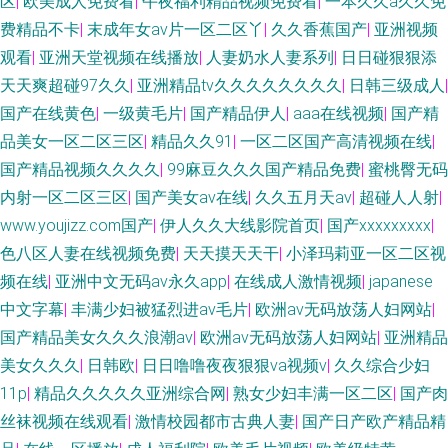
区
|
欧美成人免费看
|
午夜福利精品视频免费看
|
一本久久a久久免
费精品不卡
|
末成年女av片一区二区丫
|
久久香蕉国产
|
亚洲视频
观看
|
亚洲天堂视频在线播放
|
人妻奶水人妻系列
|
日日碰狠狠添
天天爽超碰97久久
|
亚洲精品tv久久久久久久久久
|
日韩三级成人
|
国产在线黄色
|
一级黄毛片
|
国产精品伊人
|
aaa在线视频
|
国产精
品美女一区二区三区
|
精品久久91
|
一区二区国产高清视频在线
|
国产精品视频久久久久
|
99麻豆久久久国产精品免费
|
蜜桃臀无码
内射一区二区三区
|
国产美女av在线
|
久久五月天av
|
超碰人人射
|
www.youjizz.com国产
|
伊人久久大线影院首页
|
国产xxxxxxxxx
|
色八区人妻在线视频免费
|
天天摸天天干
|
小泽玛莉亚一区二区视
频在线
|
亚洲中文无码av永久app
|
在线成人激情视频
|
japanese
中文字幕
|
丰满少妇被猛烈进av毛片
|
欧洲av无码放荡人妇网站
|
国产精品美女久久久浪潮av
|
欧洲av无码放荡人妇网站
|
亚洲精品
美女久久久
|
日韩欧
|
日日噜噜夜夜狠狠va视频v
|
久久综合少妇
11p
|
精品久久久久久亚洲综合网
|
熟女少妇丰满一区二区
|
国产肉
丝袜视频在线观看
|
激情校园都市古典人妻
|
国产日产欧产精品精