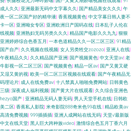
费
|
长腿校花无力呻吟娇喘
|
国产又黄又潮娇喘视频在线观看
|
91
成人久久
|
亚洲最新无码中文字幕久久
|
国产精品美女久久久
|
午
夜一区二区国产好的精华液
|
香蕉视频黄色
|
中文字幕日韩人妻不
卡一区
|
亚洲呦女专区
|
亚洲欧洲日产国码在线
|
日本乱子人伦在
线视频
|
亚洲熟妇无码另类久久久
|
精品国产电影久久九九
|
狠狠
亚洲婷婷综合色香五月
|
一本色道精品久久一区二区三区
|
91精品
国产自产
|
久久视频在线视频
|
女人另类牲交zozozo
|
亚洲人在线
|
午夜精品久久
|
久久精品国产亚洲
|
国产视频黄色
|
中文天堂av
|
老
牛影视一区二区三区
|
国产视频黄色
|
精品一区av
|
国产又黄又硬
又湿又黄的视
|
欧美一区二区三区视频在线观看
|
国产午夜精品无
码理论片
|
成人在线免费av
|
十八禁真人啪啪免费网站
|
日韩黄色
三级
|
深夜成人福利视频
|
国产黄大片在线观看
|
久久综合亚洲色
hezyo国产
|
亚洲精品无码人妻无码
|
男人天堂手机在线
|
日韩欧
美二区
|
香蕉私人影院
|
米奇影院888奇米色99在线
|
精品欧美аv
高清免费视频
|
999插插插
|
亚洲人成网站在线无码
|
天堂√最新版
中文在线天堂
|
黑人巨大跨种族video
|
激情综合色五月丁香六月