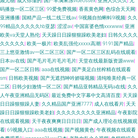
频尤物
|
成人你懂的
|
国产丰满果冻videossex
|
亚洲人久久久
|
无
码播放一区二区三区
|
99爱免费视频
|
香蕉黄色网
|
色综合天天网
|
亚洲播播
|
国精产品一线二线三线av
|
9l视频自拍蝌蚪9l视频
|
久久
99精品久久久久久hb亚瑟
|
涩涩av
|
中国富婆色惰xxxwww
|
亚洲
欧美va天堂人熟伦
|
天天躁日日躁狠狠躁欧美老妇
|
日韩久久久久
久久久久久
|
欧美一极片
|
欧美乱强伦xxxxx高潮
|
9191国产精品
|
三上悠亚激情av一区二区三区
|
国产一区二区三区乱码在线观看
|
日本aⅴ在线
|
国产毛片毛片毛片毛片
|
天堂在线最新版资源www
|
国产一区二区日韩
|
aaa在线视频
|
国产美足白丝榨精在线观看
sm
|
日韩欧美视频
|
国产无遮挡呻吟娇喘视频
|
清纯唯美经典一区
二区
|
日韩少妇激情一区二区
|
国产精品亚韩精品无码a在线
|
久久
人午夜亚洲精品无码区
|
最近免费中文字幕中文高清百度
|
天天躁
日日躁狠狠躁人妻
|
久久精品国产亚洲7777
|
成人在线看片
|
天天
躁日日躁狠狠躁欧美老妇
|
久久久久久久久久亚洲精品
|
午夜影院
在线观看视频
|
天干夜夜爽爽日日日日
|
国产成人理论在线视频观
看
|
69视频入口
|
aaa在线视频
|
国产视频黄色
|
午夜视频在线观看