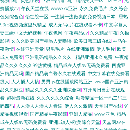
视频
|
国产黄色小说
|
亚洲一品道
|
国产精品美女一区二区三区
|
免
费播放av
|
午夜天堂在线
|
wwwxxx亚洲
|
永久免费毛片
|
久久综合
色鬼综合色
|
怡红院一区
|
一边摸一边做爽的免费视频日本
|
思热
99re视热频这里只精品
|
成人无码α片在线观看不卡
|
中文字幕人
妻三级中文无码视频
|
午夜色网
|
午夜精品av
|
久久精品午夜
|
久操
影视
|
久久久欧美国产精品人妻噜噜
|
欧美日韩三级在线
|
神马午
夜激情
|
在线亚洲天堂
|
男男毛片
|
在线亚洲激情
|
伊人毛片
|
欧美
成人免费看
|
亚洲乱码精品久久久久..
|
精品亚洲永久免费
|
午夜精
品久久久久久久99热黄桃
|
精品成在人线av无码免费看
|
四虎亚
洲精品无码
|
国产精品萌白酱永久在线观看
|
中文字幕在线免费看
线人
|
人人插人人搞
|
男男gv在线播放网站亚洲
|
www国产亚洲精
品久久麻豆
|
精品久久久久久亚洲综合网
|
打开每日更新在线观
看
|
超碰最新在线
|
久久久久久久综合
|
动漫精品一区一码二码三
码四码
|
人人澡人人澡人人看添
|
伊人久久激情
|
天堂国产在线
|
91
精品视频观看
|
国产精品午夜影院
|
亚洲人精品
|
www.亚色
|
精品
成在人线av无码免费看
|
亚洲成a人v欧美综合天堂
|
天堂网av在