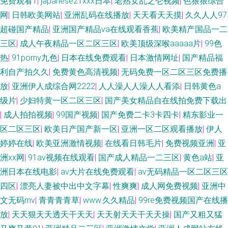
免费观看1
|
japanese21ⅹxx日本
|
老熟女乱之仑视频
|
色狠狠综合
网
|
日韩欧美网站
|
亚洲乱码在线播放
|
天天看天天摸
|
久久人人97
超碰国产精品
|
亚洲国产精品va在线观看香蕉
|
欧美精产国品一二
三区
|
成人午夜精品一区二区三区
|
欧美顶级深喉aaaaa片
|
99色
热
|
91porny九色
|
日本在线免费观看
|
日本激情网址
|
国产精品福
利自产拍久久
|
免费黄色高清视频
|
无码免费一区二区三区免费播
放
|
亚洲伊人成综合网2222
|
人人澡人人澡人人看添
|
日韩黄色a
级片
|
少妇特黄一区二区三区
|
国产美女精品自在线拍免费下载出
|
成人拍拍视频
|
99国产视频
|
国产免费二卡3卡四卡
|
精东影业一
区二区三区
|
欧美日产国产新一区
|
亚洲一区二区观看播放
|
伊人
婷婷在线
|
欧美亚洲激情视频
|
在线看日韩毛片
|
免费视频亚洲
|
亚
洲xx网
|
91av视频在线观看
|
国产成人精品一二三区
|
黄色a站
|
亚
洲日本在线电影
|
av大片在线免费观看
|
av无码精品一区二区三区
四区
|
漂亮人妻被中出中文字幕
|
性爽爽
|
成人网免费视频
|
亚洲中
文无码mv
|
青青青青草
|
www.久久精品
|
99re免费视频国产在线播
放
|
天天狠天天透天干天天
|
天天射天天干天天操
|
国产又粗又猛