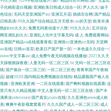
99久久精
|
1024手机在线看片
|
国产精品白丝av网站
|
国产无套乱
子伦精彩是白视频
|
亚洲欧美日韩成人综合一区
|
尹人久久
|
妹子
色综合
|
无码天堂亚洲国产av
|
亚洲五月花
|
插插宗合网
|
国产精品
日韩高清
|
99久久国产综合精品五月天喷水
|
av的天堂
|
欧美丰满
熟妇bbb久久久
|
免费无码黄动漫十八禁
|
99久久久久
|
五月综合
网亚洲乱妇久久
|
亚洲乱人伦中文字幕无码
|
成 人 免费观看网站
|
亚洲国产精品va在线观看香蕉
|
亚洲情xo亚洲色xo无码
|
天堂网
av在线
|
日韩av首页
|
欧美日产国产新一区
|
一本色道久久综合一
|
www.中文字幕av
|
成人免费午夜无码视频在线播放
|
2021久久天
天躁狠狠躁夜夜
|
人妻无码一区二区三区 tv
|
无码一区二区三区在
线
|
国产偷自一区二区三区
|
一区二区三区色
|
青青草国产午夜精
品
|
超碰2020
|
国内精品免费视频自在线拍
|
精品露脸国产偷人在
视频
|
亚洲欧美亚洲
|
一二区在线观看
|
国产蝌蚪视频在线观看
|
这
里只有久久精品视频
|
中文人妻无码一区二区三区在线
|
国产丰
满果冻videossex
|
国产真实younv在线
|
久久亚洲色www成人欧
美
|
爽爽午夜影视窝窝看片
|
久久久国产成人一区二区三区
|
成人