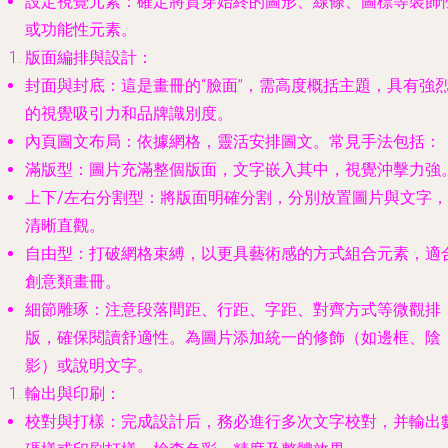
設定視覺元素
：確定將貫穿始終的圖形、線條、圖標等裝飾
或功能性元素。
版面編排與設計
：
封面與封底
：這是畫冊的“臉面”，需高度概括主題，具有強
的視覺吸引力和品牌識別度。
內頁圖文布局
：依據網格，靈活安排圖文。常見手法包括：
滿版型
：圖片充滿整個版面，文字嵌入其中，視覺沖擊力強
上下/左右分割型
：將版面明確分割，分別放置圖片與文字，
清晰直觀。
自由型
：打破網格束縛，以更具藝術感的方式組合元素，適
創意類畫冊。
細節雕琢
：注意段落間距、行距、字距、對齊方式等微觀排
版，確保閱讀舒適性。為圖片添加統一的修飾（如邊框、陰
影）或說明文字。
輸出與印刷
：
校對與打樣
：完成設計后，務必進行多次文字校對，并輸出