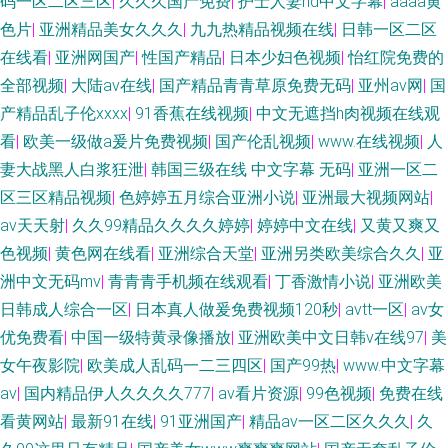
码一区二区三区
|
久久久国产免费
|
护士人妻hd中文字幕
|
aaaa黄
色片
|
亚洲精品美女久久久
|
九九热精品视频在线
|
日韩一区二区
在线看
|
亚洲网国产
|
性国产精品
|
日本少妇色视频
|
怡红院免费的
全部视频
|
大陆av在线
|
国产精品青青草原免费无码
|
亚州av网
|
国
产精品乱子伦xxxx
|
91香蕉在线视频
|
中文无遮挡h肉视频在线观
看
|
欧美一级做a爰片免费视频
|
国产伦乱视频
|
www.在线视频
|
人
妻大战黑人白浆狂泄
|
韩国三级在线 中文字幕 无码
|
亚洲一区二
区三区精品视频
|
色婷婷五月综合亚洲小说
|
亚洲最大视频网站
|
av天天射
|
久久99精品久久久久婷婷
|
婷婷中文在线
|
又黄又爽又
色视频
|
黄色网在线看
|
亚洲综合天堂
|
亚洲另类欧美综合久久
|
亚
洲中文无码mv
|
青青青手机频在线观看
|
丁香激情小说
|
亚洲欧美
日韩成人综合一区
|
日本真人做爰免费视频120秒
|
avtt一区
|
av女
优免费看
|
中国一级特黄录像播放
|
亚洲欧美中文日韩v在线97
|
美
女午夜影院
|
欧美成人乱码一二三四区
|
国产99热
|
www.中文字幕
av
|
国内精品伊人久久久久777
|
av看片资源
|
99色视频
|
免费在线
看黄网站
|
最新91在线
|
91亚洲国产
|
精品av一区二区久久久
|
久