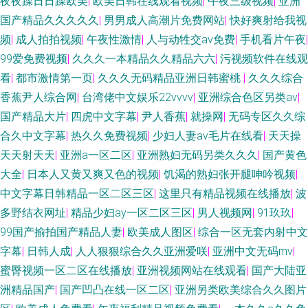
夜夜躁日日躁欧美
|
欧美日韩在线观看视频
|
午夜三级视频
|
亚洲
国产精品久久久久久
|
男男成人高潮片免费网站
|
快好爽射给我视
频
|
成人拍拍视频
|
午夜性激情
|
人与动牲交av免费
|
手机看片午夜
|
99爱免费视频
|
久久久一本精品久久精品六六
|
污视频软件在线观
看
|
都市激情第一页
|
久久久无码精品亚洲日韩蜜桃
|
久久久综合
香蕉尹人综合网
|
台湾佬中文娱乐22vvvv
|
亚洲综合色区另类av
|
国产精品大片
|
四虎中文字幕
|
尹人香蕉
|
就操网
|
无码专区久久综
合久中文字幕
|
热久久免费视频
|
少妇人妻av毛片在线看
|
天天操
天天射天天
|
亚洲a一区二区
|
亚洲熟妇无码另类久久久
|
国产黄色
大全
|
日本人又黄又爽又色的视频
|
饥渴的熟妇张开腿呻吟视频
|
中文字幕日韩精品一区二区三区
|
这里只有精品视频在线播放
|
波
多野结衣网址
|
精品少妇ay一区二区三区
|
男人视频网
|
91玖玖
|
99国产揄拍国产精品人妻
|
欧美成人图区
|
综合一区无套内射中文
字幕
|
日韩人成
|
人人狠狠综合久久亚洲爱咲
|
亚洲中文无码mv
|
蜜臀视频一区二区在线播放
|
亚洲视频网站在线观看
|
国产大陆亚
洲精品国产
|
国产凹凸在线一区二区
|
亚洲另类欧美综合久久图片