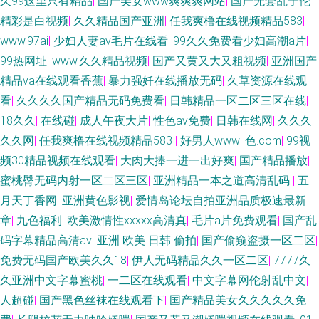
久99这里只有精品
|
国产美女www爽爽爽网站
|
国产无套乱子伦
精彩是白视频
|
久久精品国产亚洲
|
任我爽橹在线视频精品583
|
www.97ai
|
少妇人妻av毛片在线看
|
99久久免费看少妇高潮a片
|
99热网址
|
www.久久精品视频
|
国产又黄又大又粗视频
|
亚洲国产
精品va在线观看香蕉
|
暴力强奷在线播放无码
|
久草资源在线观
看
|
久久久久国产精品无码免费看
|
日韩精品一区二区三区在线
|
18久久
|
在线碰
|
成人午夜大片
|
性色av免费
|
日韩在线网
|
久久久
久久网
|
任我爽橹在线视频精品583
|
好男人www
|
色.com
|
99视
频30精品视频在线观看
|
大肉大捧一进一出好爽
|
国产精品播放
|
蜜桃臀无码内射一区二区三区
|
亚洲精品一本之道高清乱码
|
五
月天丁香网
|
亚洲黄色影视
|
爱情岛论坛自拍亚洲品质极速最新
章
|
九色福利
|
欧美激情性xxxxx高清真
|
毛片a片免费观看
|
国产乱
码字幕精品高清av
|
亚洲 欧美 日韩 偷拍
|
国产偷窥盗摄一区二区
|
免费无码国产欧美久久18
|
伊人无码精品久久一区二区
|
7777久
久亚洲中文字幕蜜桃
|
一二区在线观看
|
中文字幕网伦射乱中文
|
人超碰
|
国产黑色丝袜在线观看下
|
国产精品美女久久久久久免