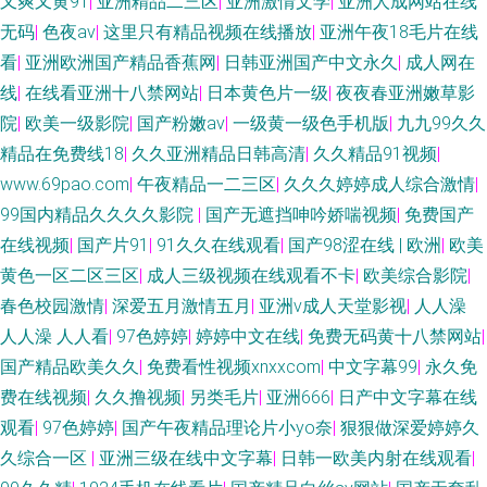
又爽又黄91
|
亚洲精品二三区
|
亚洲激情文学
|
亚洲人成网站在线
无码
|
色夜av
|
这里只有精品视频在线播放
|
亚洲午夜18毛片在线
看
|
亚洲欧洲国产精品香蕉网
|
日韩亚洲国产中文永久
|
成人网在
线
|
在线看亚洲十八禁网站
|
日本黄色片一级
|
夜夜春亚洲嫩草影
院
|
欧美一级影院
|
国产粉嫩av
|
一级黄一级色手机版
|
九九99久久
精品在免费线18
|
久久亚洲精品日韩高清
|
久久精品91视频
|
www.69pao.com
|
午夜精品一二三区
|
久久久婷婷成人综合激情
|
99国内精品久久久久影院
|
国产无遮挡呻吟娇喘视频
|
免费国产
在线视频
|
国产片91
|
91久久在线观看
|
国产98涩在线 | 欧洲
|
欧美
黄色一区二区三区
|
成人三级视频在线观看不卡
|
欧美综合影院
|
春色校园激情
|
深爱五月激情五月
|
亚洲v成人天堂影视
|
人人澡
人人澡 人人看
|
97色婷婷
|
婷婷中文在线
|
免费无码黄十八禁网站
|
国产精品欧美久久
|
免费看性视频xnxxcom
|
中文字幕99
|
永久免
费在线视频
|
久久撸视频
|
另类毛片
|
亚洲666
|
日产中文字幕在线
观看
|
97色婷婷
|
国产午夜精品理论片小yo奈
|
狠狠做深爱婷婷久
久综合一区
|
亚洲三级在线中文字幕
|
日韩一欧美内射在线观看
|