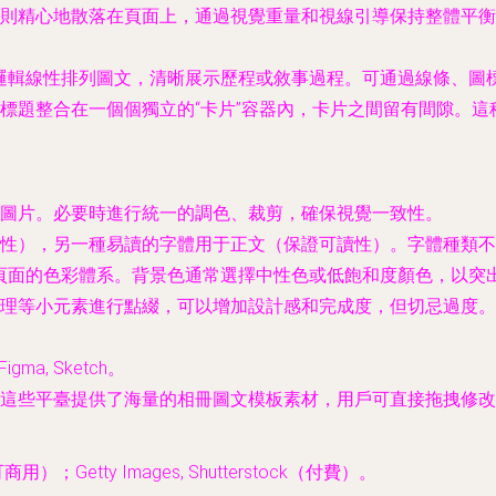
則精心地散落在頁面上，通過視覺重量和視線引導保持整體平衡
邏輯線性排列圖文，清晰展示歷程或敘事過程。可通過線條、圖
標題整合在一個個獨立的“卡片”容器內，卡片之間留有間隙。
圖片。必要時進行統一的調色、裁剪，確保視覺一致性。
性），另一種易讀的字體用于正文（保證可讀性）。字體種類不
成頁面的色彩體系。背景色通常選擇中性色或低飽和度顏色，以突
理等小元素進行點綴，可以增加設計感和完成度，但切忌過度。
 Figma, Sketch。
, 稿定設計，這些平臺提供了海量的相冊圖文模板素材，用戶可直接拖拽
免費可商用）；Getty Images, Shutterstock（付費）。